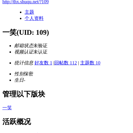
http://thx.shuqu.net/?109
主题
个人资料
一笑
(UID: 109)
邮箱状态
未验证
视频认证
未认证
统计信息
好友数 1
|
回帖数 112
|
主题数 10
性别
保密
生日
-
管理以下版块
一笑
活跃概况