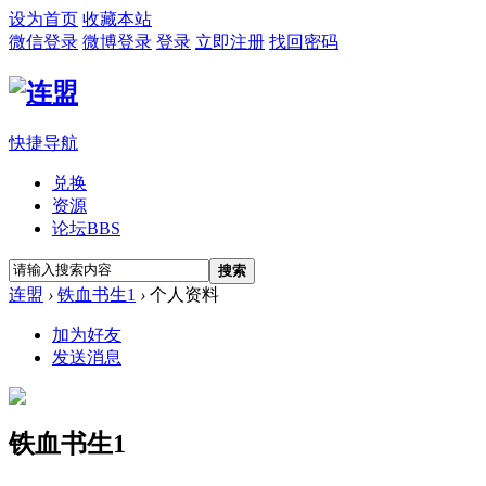
设为首页
收藏本站
微信登录
微博登录
登录
立即注册
找回密码
快捷导航
兑换
资源
论坛
BBS
搜索
连盟
›
铁血书生1
›
个人资料
加为好友
发送消息
铁血书生1