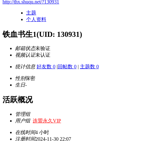
http://thx.shuqu.net/?130931
主题
个人资料
铁血书生1
(UID: 130931)
邮箱状态
未验证
视频认证
未认证
统计信息
好友数 0
|
回帖数 0
|
主题数 0
性别
保密
生日
-
活跃概况
管理组
用户组
连盟永久VIP
在线时间
4 小时
注册时间
2024-11-30 22:07