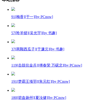
91[梅香][于一][by PCnow]
57[羚羊锁][吴光宇][by 书趣]
37[两颗西瓜子][于濂元][by 书趣]
119[击鼓抗金兵][傅春荣 万砚北][by PCnow]
191[楚霸王项羽][朱元红][by PCnow]
180[碧血扬州][夏汝健][by PCnow]