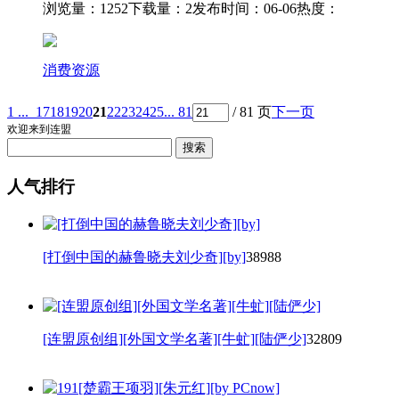
浏览量：1252
下载量：2
发布时间：06-06
热度：
消费资源
1 ...
17
18
19
20
21
22
23
24
25
... 81
/ 81 页
下一页
欢迎来到连盟
人气排行
[打倒中国的赫鲁晓夫刘少奇][by]
38988
[连盟原创组][外国文学名著][牛虻][陆俨少]
32809