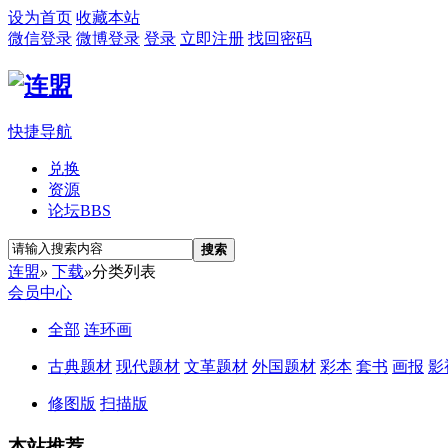
设为首页
收藏本站
微信登录
微博登录
登录
立即注册
找回密码
快捷导航
兑换
资源
论坛
BBS
搜索
连盟
»
下载
»
分类列表
会员中心
全部
连环画
古典题材
现代题材
文革题材
外国题材
彩本
套书
画报
影
修图版
扫描版
本站推荐