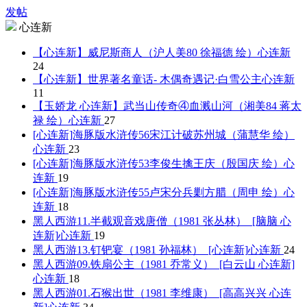
发帖
心连新
【心连新】威尼斯商人（沪人美80 徐福德 绘）
心连新
24
【心连新】世界著名童话- 木偶奇遇记·白雪公主
心连新
11
【玉娇龙 心连新】武当山传奇④血溅山河（湘美84 蒋太
禄 绘）
心连新
27
[心连新]海豚版水浒传56宋江计破苏州城（蒲慧华 绘）
心连新
23
[心连新]海豚版水浒传53李俊生擒王庆（殷国庆 绘）
心
连新
19
[心连新]海豚版水浒传55卢宋分兵剿方腊（周申 绘）
心
连新
18
黑人西游11.半截观音戏唐僧（1981 张丛林）_[脑脑 心
连新]
心连新
19
黑人西游13.钉钯宴（1981 孙福林）_[心连新]
心连新
24
黑人西游09.铁扇公主（1981 乔常义）_[白云山 心连新]
心连新
18
黑人西游01.石猴出世（1981 李维康）_[高高兴兴 心连