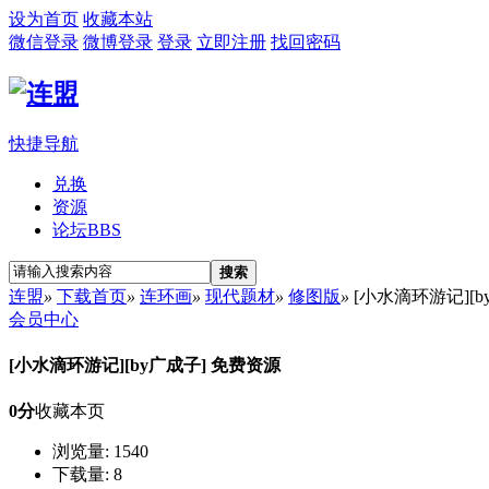
设为首页
收藏本站
微信登录
微博登录
登录
立即注册
找回密码
快捷导航
兑换
资源
论坛
BBS
搜索
连盟
»
下载首页
»
连环画
»
现代题材
»
修图版
»
[小水滴环游记][b
会员中心
[小水滴环游记][by广成子] 免费资源
0分
收藏本页
浏览量: 1540
下载量: 8