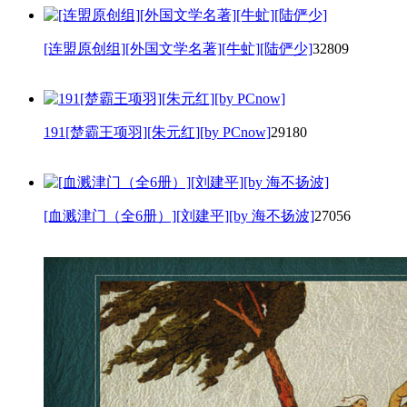
[连盟原创组][外国文学名著][牛虻][陆俨少]
32809
191[楚霸王项羽][朱元红][by PCnow]
29180
[血溅津门（全6册）][刘建平][by 海不扬波]
27056