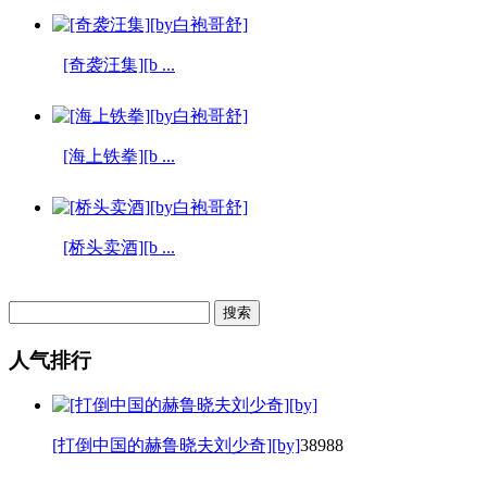
[奇袭汪集][b ...
[海上铁拳][b ...
[桥头卖酒][b ...
人气排行
[打倒中国的赫鲁晓夫刘少奇][by]
38988