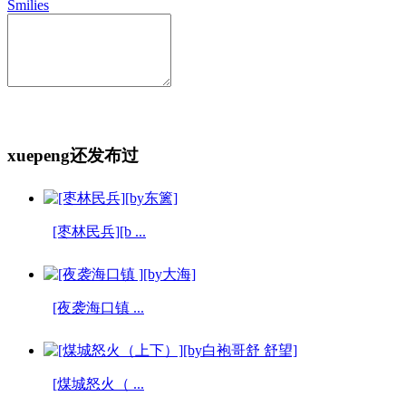
Smilies
xuepeng还发布过
[枣林民兵][b ...
[夜袭海口镇 ...
[煤城怒火（ ...