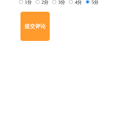
1分
2分
3分
4分
5分
提交评论