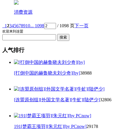
消费资源
1
2
3
4
5
6
7
8
9
10
... 1098
/ 1098 页
下一页
欢迎来到连盟
人气排行
[打倒中国的赫鲁晓夫刘少奇][by]
38988
[连盟原创组][外国文学名著][牛虻][陆俨少]
32806
191[楚霸王项羽][朱元红][by PCnow]
29178