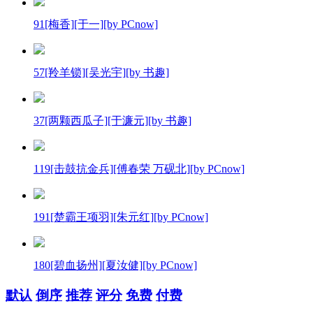
91[梅香][于一][by PCnow]
57[羚羊锁][吴光宇][by 书趣]
37[两颗西瓜子][于濂元][by 书趣]
119[击鼓抗金兵][傅春荣 万砚北][by PCnow]
191[楚霸王项羽][朱元红][by PCnow]
180[碧血扬州][夏汝健][by PCnow]
默认
倒序
推荐
评分
免费
付费