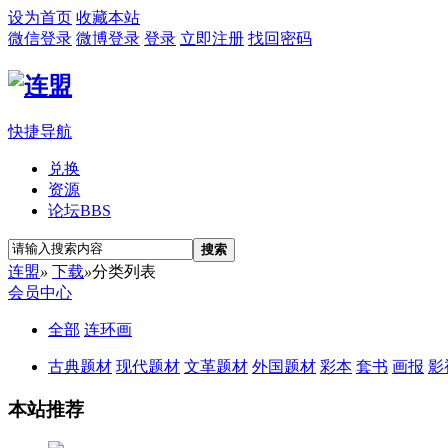
设为首页
收藏本站
微信登录
微博登录
登录
立即注册
找回密码
快捷导航
兑换
资源
论坛
BBS
搜索
连盟
»
下载
»
分类列表
会员中心
全部
连环画
古典题材
现代题材
文革题材
外国题材
彩本
套书
画报
影
本站推荐