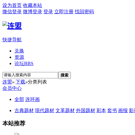
设为首页
收藏本站
微信登录
微博登录
登录
立即注册
找回密码
快捷导航
兑换
资源
论坛
BBS
搜索
连盟
»
下载
»
分类列表
会员中心
全部
连环画
古典题材
现代题材
文革题材
外国题材
彩本
套书
画报
影
本站推荐