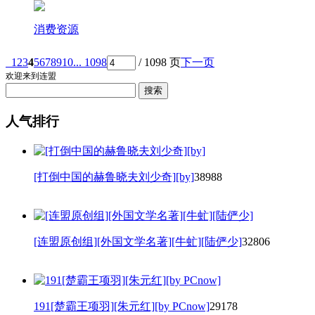
消费资源
1
2
3
4
5
6
7
8
9
10
... 1098
/ 1098 页
下一页
欢迎来到连盟
人气排行
[打倒中国的赫鲁晓夫刘少奇][by]
38988
[连盟原创组][外国文学名著][牛虻][陆俨少]
32806
191[楚霸王项羽][朱元红][by PCnow]
29178