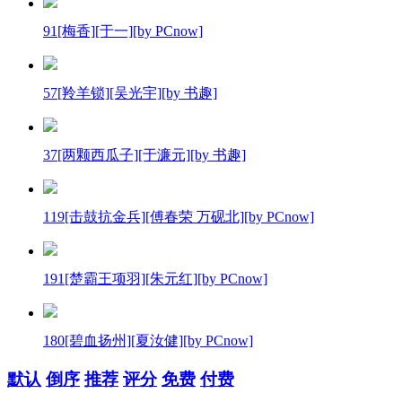
91[梅香][于一][by PCnow]
57[羚羊锁][吴光宇][by 书趣]
37[两颗西瓜子][于濂元][by 书趣]
119[击鼓抗金兵][傅春荣 万砚北][by PCnow]
191[楚霸王项羽][朱元红][by PCnow]
180[碧血扬州][夏汝健][by PCnow]
默认
倒序
推荐
评分
免费
付费