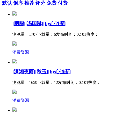
默认
倒序
推荐
评分
免费
付费
[胭脂][冯国琳][by心连新]
浏览量：1707
下载量：6
发布时间：02-01
热度：
消费资源
[潇湘夜雨][秋玉][by心连新]
浏览量：1659
下载量：12
发布时间：02-01
热度：
消费资源