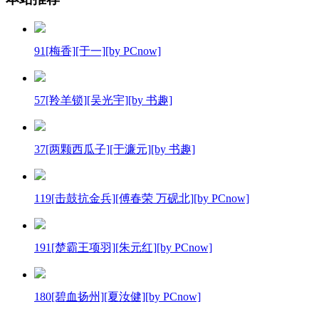
91[梅香][于一][by PCnow]
57[羚羊锁][吴光宇][by 书趣]
37[两颗西瓜子][于濂元][by 书趣]
119[击鼓抗金兵][傅春荣 万砚北][by PCnow]
191[楚霸王项羽][朱元红][by PCnow]
180[碧血扬州][夏汝健][by PCnow]