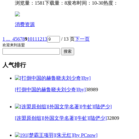
浏览量：1581
下载量：8
发布时间：10-30
热度：
消费资源
1 ...
4
5
6
7
8
9
10
11
12
13
/ 13 页
下一页
欢迎来到连盟
人气排行
[打倒中国的赫鲁晓夫刘少奇][by]
38989
[连盟原创组][外国文学名著][牛虻][陆俨少]
32809