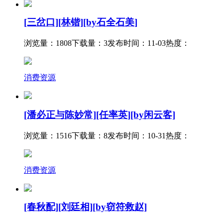
[三岔口][林锴][by石全石美]
浏览量：1808
下载量：3
发布时间：11-03
热度：
消费资源
[潘必正与陈妙常][任率英][by闲云客]
浏览量：1516
下载量：8
发布时间：10-31
热度：
消费资源
[春秋配][刘廷相][by窃符救赵]