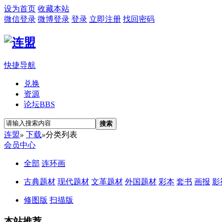
设为首页
收藏本站
微信登录
微博登录
登录
立即注册
找回密码
快捷导航
兑换
资源
论坛
BBS
搜索
连盟
»
下载
»
分类列表
会员中心
全部
连环画
古典题材
现代题材
文革题材
外国题材
彩本
套书
画报
影
修图版
扫描版
本站推荐